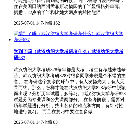
可能是4月7日合同到期的时候。 相比香醇可爱的香味，
住在美国田纳西州孟菲斯动物园的丫丫显得格外单薄。
据悉，22岁的丫丫和比她大两岁的雄性熊猫
2025-07-01
147小编
162
学到了吗（武汉纺织大学考研考什么）武汉纺织大学考
研637
武汉纺织大学考研828每年都是大考，考生备考越来越辛
苦。武汉纺织大学考研828对很多同学来说是个不错的主
意。 在考研这个复杂的环节中，有人发扬光大，有人无
果而终。那么，怎样才能在武汉纺织大学828考研中脱颖
而出呢？分析历年试题，多练习。武汉纺织大学考研828
试题分为专业课和公共课两部分。 在备考阶段，需要对
历年试题进行分析，找出各科的难点和方向，有针对性
地进行复习。 而且在复习中要注意多做
2025-07-01
147小编
83