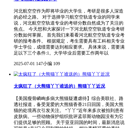
河北航空空作为即将毕业的大学生，考研是很多人深造
的必经之路。 对于选择学习航空空轨道专业的同学来
说，河北航空空轨道专业的考研分数自然成为了关注的
焦点。 今天想和大家探讨一下河北航空空轨道专业考研
分数如何掌握。 首先我们来看看河北航空空轨道专业考
研的报考条件。 根据规定，考生需要具有工科相关专业
学士学位，成绩需要达到相应要求。 具体来说，需要满
足以下三个条件:1。大学毕业后需要工作两年以
2025-07-01
147小编
109
太疯狂了（大熊猫丫丫谁送的）熊猫丫丫近况
【美国瘦骨嶙峋多病大熊猫疑遭虐待】综合美联社、路
透社报道，备受宠爱的大熊猫香香21日回国，美国大熊
猫的处境再次引发关注。 “丫丫”近年来多次被拍到患有
皮肤病。一些动物保护组织批评孟菲斯动物园没有为它
们提供足够的照顾。 关于亚亚回国的时间，最新消息说