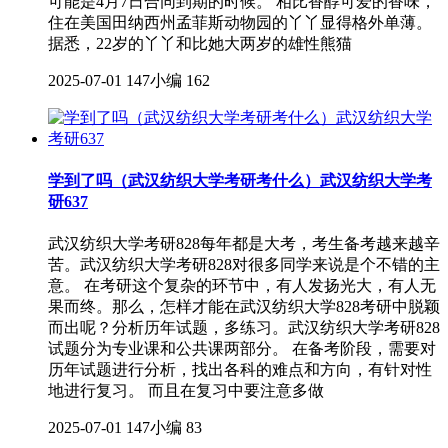
可能是4月7日合同到期的时候。 相比香醇可爱的香味，
住在美国田纳西州孟菲斯动物园的丫丫显得格外单薄。
据悉，22岁的丫丫和比她大两岁的雄性熊猫
2025-07-01
147小编
162
学到了吗（武汉纺织大学考研考什么）武汉纺织大学考
研637
武汉纺织大学考研828每年都是大考，考生备考越来越辛
苦。武汉纺织大学考研828对很多同学来说是个不错的主
意。 在考研这个复杂的环节中，有人发扬光大，有人无
果而终。那么，怎样才能在武汉纺织大学828考研中脱颖
而出呢？分析历年试题，多练习。武汉纺织大学考研828
试题分为专业课和公共课两部分。 在备考阶段，需要对
历年试题进行分析，找出各科的难点和方向，有针对性
地进行复习。 而且在复习中要注意多做
2025-07-01
147小编
83