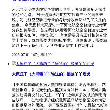
河北航空空作为即将毕业的大学生，考研是很多人深造
的必经之路。 对于选择学习航空空轨道专业的同学来
说，河北航空空轨道专业的考研分数自然成为了关注的
焦点。 今天想和大家探讨一下河北航空空轨道专业考研
分数如何掌握。 首先我们来看看河北航空空轨道专业考
研的报考条件。 根据规定，考生需要具有工科相关专业
学士学位，成绩需要达到相应要求。 具体来说，需要满
足以下三个条件:1。大学毕业后需要工作两年以
2025-07-01
147小编
109
太疯狂了（大熊猫丫丫谁送的）熊猫丫丫近况
【美国瘦骨嶙峋多病大熊猫疑遭虐待】综合美联社、路
透社报道，备受宠爱的大熊猫香香21日回国，美国大熊
猫的处境再次引发关注。 “丫丫”近年来多次被拍到患有
皮肤病。一些动物保护组织批评孟菲斯动物园没有为它
们提供足够的照顾。 关于亚亚回国的时间，最新消息说